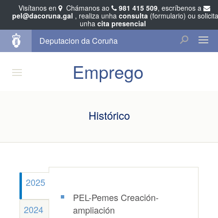
Visítanos en
Chámanos ao
981 415 509
, escríbenos a
pel@dacoruna.gal
, realiza unha
consulta
(formulario) ou solicit
unha
cita presencial
Deputacion da Coruña
Emprego
Histórico
2025
PEL-Pemes Creación-
2024
ampliación