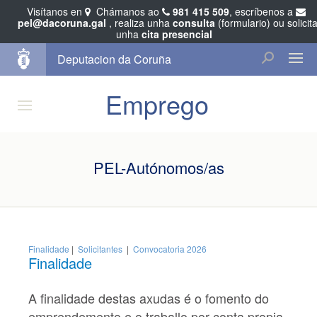
Visítanos en
Chámanos ao
981 415 509
, escríbenos a
pel@dacoruna.gal
, realiza unha
consulta
(formulario) ou solicit
unha
cita presencial
Deputacion da Coruña
Emprego
PEL-Autónomos/as
Finalidade
|
Solicitantes
|
Convocatoria
2026
Finalidade
A finalidade destas axudas é o fomento do
emprendemento e o traballo por conta propia