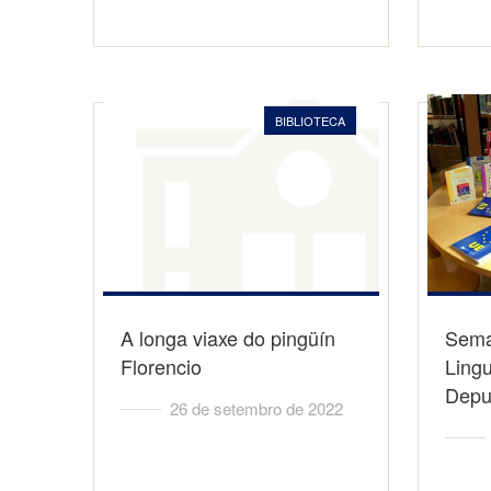
BIBLIOTECA
A longa viaxe do pingüín
Sema
Florencio
Lingu
Depu
26 de setembro de 2022