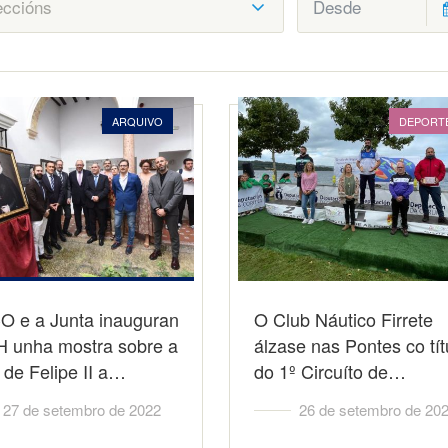
ARQUIVO
DEPORT
O e a Junta inauguran
O Club Náutico Firrete
H unha mostra sobre a
álzase nas Pontes co tít
a de Felipe II a…
do 1º Circuíto de…
27 de setembro de 2022
26 de setembro de 20