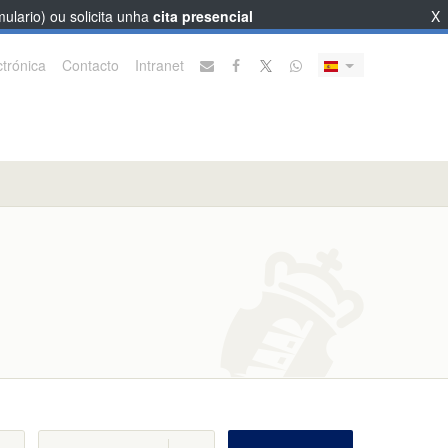
ulario) ou solicita unha
cita presencial
X
trónica
Contacto
Intranet