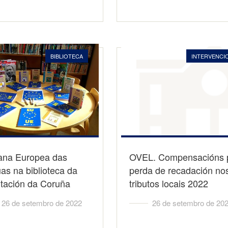
BIBLIOTECA
INTERVENCI
na Europea das
OVEL. Compensacións 
as na biblioteca da
perda de recadación no
tación da Coruña
tributos locais 2022
26 de setembro de 2022
26 de setembro de 20