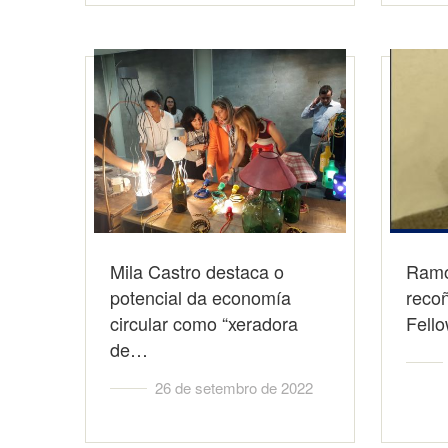
Mila Castro destaca o
Ramo
potencial da economía
reco
circular como “xeradora
Fello
de…
26 de setembro de 2022