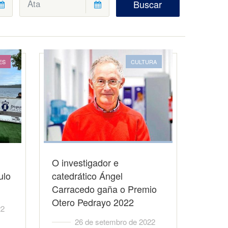
Buscar
ES
CULTURA
O investigador e
ulo
catedrático Ángel
Carracedo gaña o Premio
Otero Pedrayo 2022
22
26 de setembro de 2022