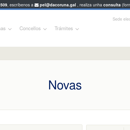
 509
, escríbenos a
pel@dacoruna.gal
, realiza unha
consulta
(form
Sede elec
as
Concellos
Trámites
Novas