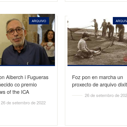
ARQUIVO
ARQUI
n Alberch i Fugueras
Foz pon en marcha un
ñecido co premio
proxecto de arquivo dixit
ws of the ICA
26 de setembro de 20
26 de setembro de 2022