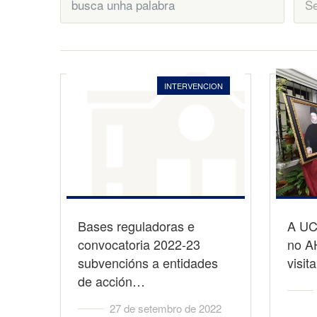
INTERVENCION
Bases reguladoras e
A UC
convocatoria 2022-23
no A
subvencións a entidades
visit
de acción…
27 de setembro de 2022