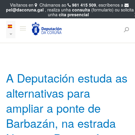
Visítanos en
Chámanos ao
981 415 509
, escríbenos a
pel@dacoruna.gal
, realiza unha
consulta
(formulario) ou solicita
unha
cita presencial
A Deputación estuda as
alternativas para
ampliar a ponte de
Barbazán, na estrada