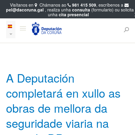
Visítanos en
Chámanos ao
981 415 509
, escríbenos a
pel@dacoruna.gal
, realiza unha
consulta
(formulario) ou solicita
unha
cita presencial
A Deputación
completará en xullo as
obras de mellora da
seguridade viaria na