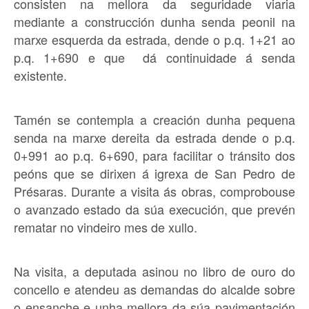
consisten na mellora da seguridade viaria
mediante a construcción dunha senda peonil na
marxe esquerda da estrada, dende o p.q. 1+21 ao
p.q. 1+690 e que dá continuidade á senda
existente.
Tamén se contempla a creación dunha pequena
senda na marxe dereita da estrada dende o p.q.
0+991 ao p.q. 6+690, para facilitar o tránsito dos
peóns que se dirixen á igrexa de San Pedro de
Présaras. Durante a visita ás obras, comprobouse
o avanzado estado da súa execución, que prevén
rematar no vindeiro mes de xullo.
Na visita, a deputada asinou no libro de ouro do
concello e atendeu as demandas do alcalde sobre
o ensanche e unha mellora da súa pavimentación