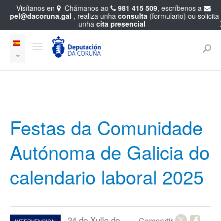
Visítanos en
Chámanos ao
981 415 509
, escríbenos a
pel@dacoruna.gal
, realiza unha
consulta
(formulario) ou solicita
unha
cita presencial
Festas da Comunidade
Autónoma de Galicia do
calendario laboral 2025
24 de Xullo de
Compartir