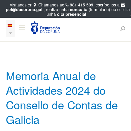
Visítanos en
Chámanos ao
981 415 509
, escríbenos a
pel@dacoruna.gal
, realiza unha
consulta
(formulario) ou solicita
unha
cita presencial
Memoria Anual de
Actividades 2024 do
Consello de Contas de
Galicia