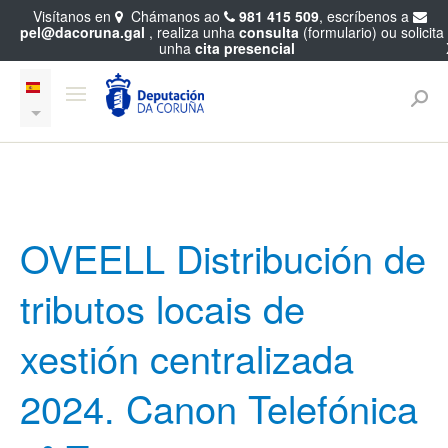
Visítanos en
Chámanos ao
981 415 509
, escríbenos a
pel@dacoruna.gal
, realiza unha
consulta
(formulario) ou solicita
unha
cita presencial
OVEELL Distribución de
tributos locais de
xestión centralizada
2024. Canon Telefónica