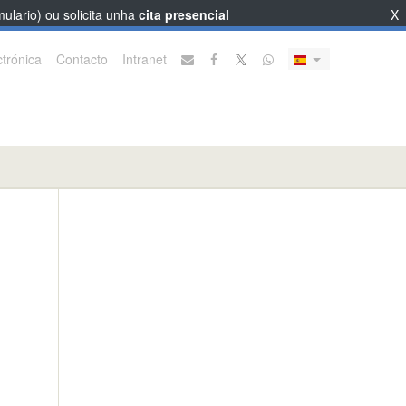
ulario) ou solicita unha
cita presencial
X
trónica
Contacto
Intranet