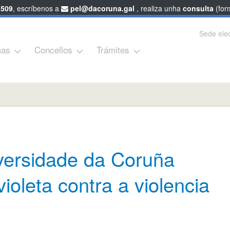
 509
, escríbenos a
pel@dacoruna.gal
, realiza unha
consulta
(form
Sede elec
as
Concellos
Trámites
iversidade da Coruña
ioleta contra a violencia