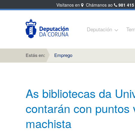
Visítanos en
Chámanos ao
981 415
Deputación
Tem
Estás en:
Emprego
As bibliotecas da Un
contarán con puntos v
machista