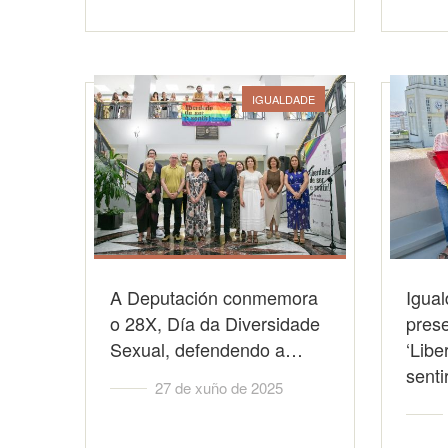
IGUALDADE
A Deputación conmemora
Igua
o 28X, Día da Diversidade
pres
Sexual, defendendo a…
‘Libe
senti
27 de xuño de 2025