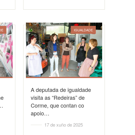
DE
IGUALDADE
A deputada de igualdade
ne
visita as “Redeiras” de
s…
Corme, que contan co
apoio…
17 de xuño de 2025