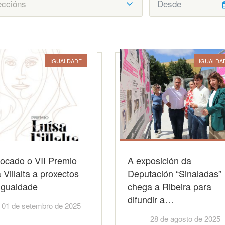
IGUALDADE
IGUALDA
ocado o VII Premio
A exposición da
 Villalta a proxectos
Deputación “Sinaladas”
igualdade
chega a Ribeira para
difundir a…
01 de setembro de 2025
28 de agosto de 2025