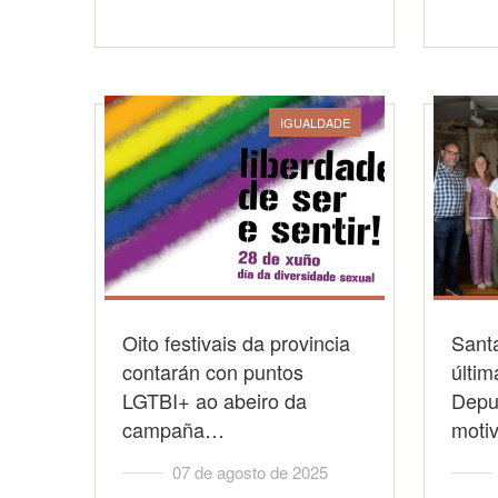
IGUALDADE
Oito festivais da provincia
Sant
contarán con puntos
últim
LGTBI+ ao abeiro da
Depu
campaña…
moti
07 de agosto de 2025