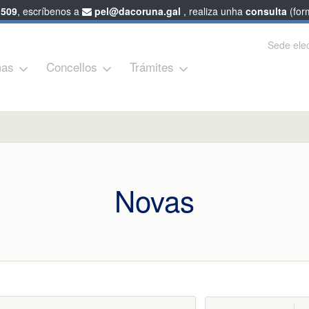
 509
, escríbenos a
pel@dacoruna.gal
, realiza unha
consulta
(form
Sede elec
as
Concellos
Trámites
Novas