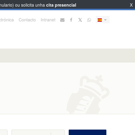
ulario) ou solicita unha
cita presencial
X
trónica
Contacto
Intranet