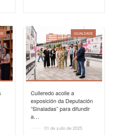
DE
IGUALDADE
s
Culleredo acolle a
exposición da Deputación
“Sinaladas” para difundir
a…
01 de xullo de 2025