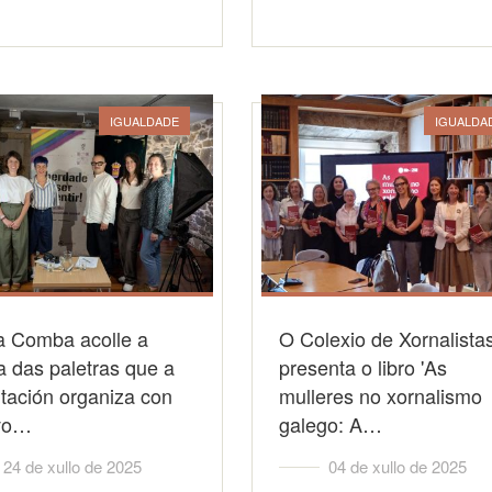
IGUALDADE
IGUALDA
a Comba acolle a
O Colexio de Xornalista
a das paletras que a
presenta o libro 'As
tación organiza con
mulleres no xornalismo
vo…
galego: A…
24 de xullo de 2025
04 de xullo de 2025