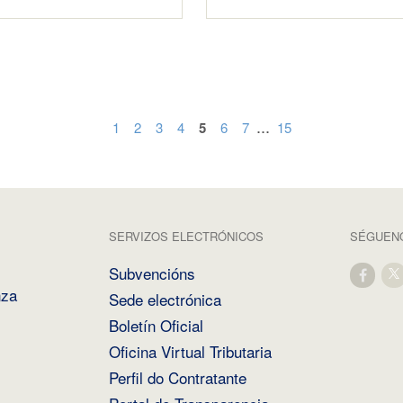
...
1
2
3
4
5
6
7
15
SERVIZOS ELECTRÓNICOS
SÉGUENO
Subvencións
nza
Sede electrónica
Boletín Oficial
Oficina Virtual Tributaria
Perfil do Contratante