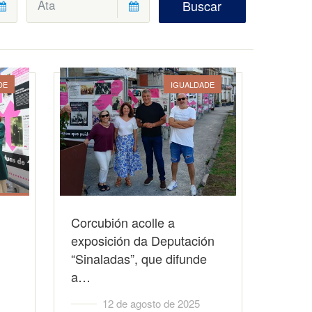
Buscar
DE
IGUALDADE
Corcubión acolle a
exposición da Deputación
“Sinaladas”, que difunde
a…
12 de agosto de 2025