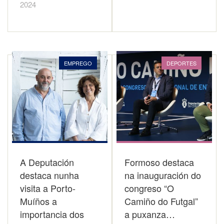
2024
EMPREGO
DEPORTES
A Deputación
Formoso destaca
destaca nunha
na inauguración do
visita a Porto-
congreso “O
Muíños a
Camiño do Futgal”
importancia dos
a puxanza…