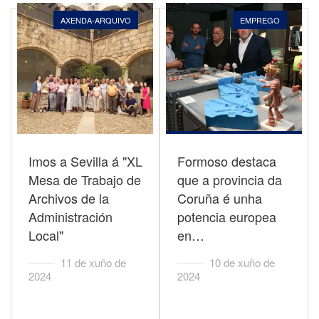
AXENDA-ARQUIVO
EMPREGO
Imos a Sevilla á "XL
Formoso destaca
Mesa de Trabajo de
que a provincia da
Archivos de la
Coruña é unha
Administración
potencia europea
Local"
en…
11 de xuño de
10 de xuño de
2024
2024