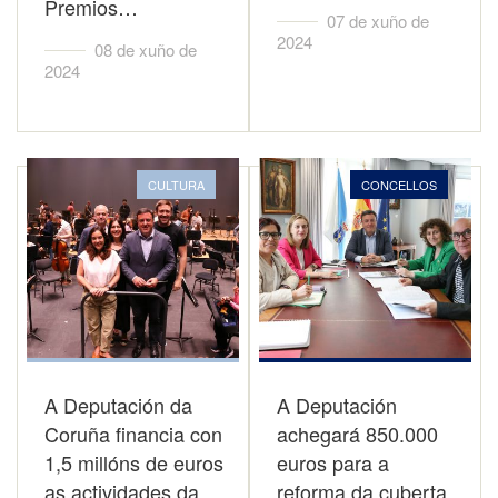
Premios…
07 de xuño de
2024
08 de xuño de
2024
CULTURA
CONCELLOS
A Deputación da
A Deputación
Coruña financia con
achegará 850.000
1,5 millóns de euros
euros para a
as actividades da…
reforma da cuberta