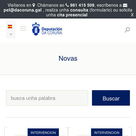
Visítanos en
Chámanos ao
981 415 509
, escríbenos a
pel@dacoruna.gal
, realiza unha
consulta
(formulario) ou solicita
unha
cita presencial
X
Novas
Buscar
INTERVENCION
INTERVENCION