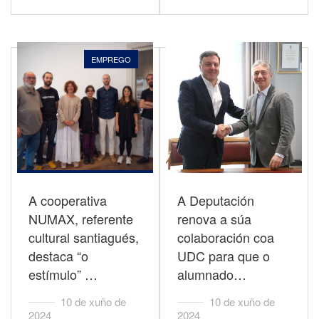
EMPREGO
A cooperativa
A Deputación
NUMAX, referente
renova a súa
cultural santiagués,
colaboración coa
destaca “o
UDC para que o
estímulo” …
alumnado…
10 de xuño de
10 de xuño de
2024
2024