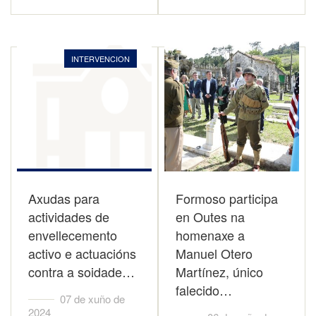
INTERVENCION
Axudas para
Formoso participa
actividades de
en Outes na
envellecemento
homenaxe a
activo e actuacións
Manuel Otero
contra a soidade…
Martínez, único
falecido…
07 de xuño de
2024