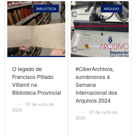
BIBLIOTECA
ARQUIVO
O legado de
#CiberArchivos,
Francisco Pillado
sumámonos á
Villamil na
Semana
Biblioteca Provincial
Internacional dos
Arquivos 2024
07 de xuño de
2024
07 de xuño de
2024