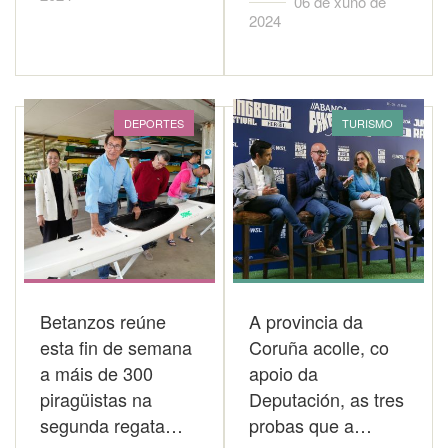
06 de xuño de
2024
DEPORTES
TURISMO
Betanzos reúne
A provincia da
esta fin de semana
Coruña acolle, co
a máis de 300
apoio da
piragüistas na
Deputación, as tres
segunda regata…
probas que a…