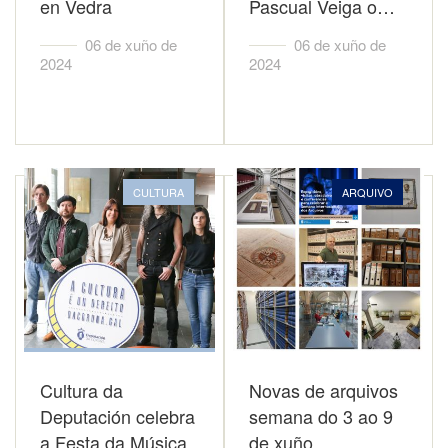
en Vedra
Pascual Veiga o…
06 de xuño de
06 de xuño de
2024
2024
CULTURA
ARQUIVO
Cultura da
Novas de arquivos
Deputación celebra
semana do 3 ao 9
a Festa da Música
de xuño