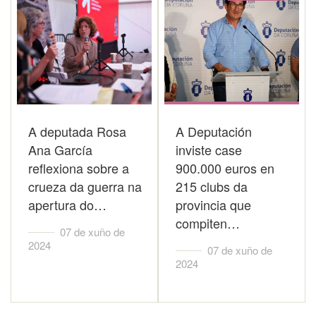
A deputada Rosa
A Deputación
Ana García
inviste case
reflexiona sobre a
900.000 euros en
crueza da guerra na
215 clubs da
apertura do…
provincia que
compiten…
07 de xuño de
2024
07 de xuño de
2024