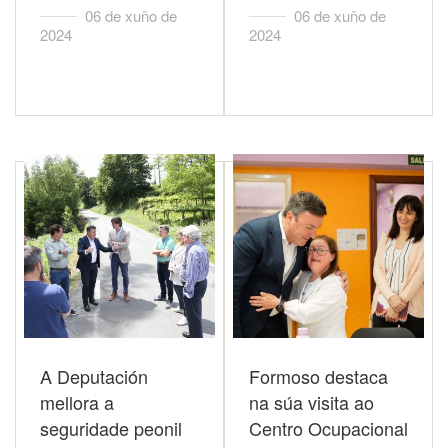
06 de xuño de
06 de xuño de
2024
2024
A Deputación
Formoso destaca
mellora a
na súa visita ao
seguridade peonil
Centro Ocupacional