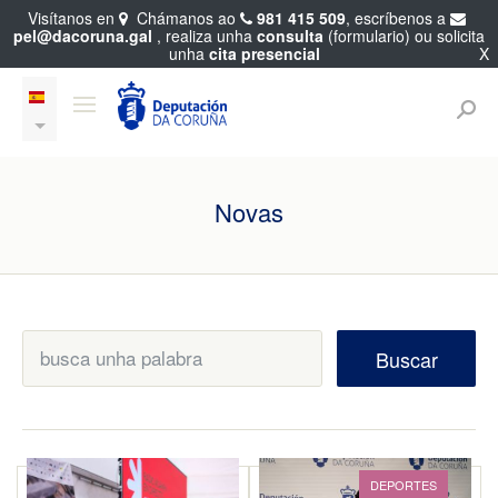
Visítanos en
Chámanos ao
981 415 509
, escríbenos a
pel@dacoruna.gal
, realiza unha
consulta
(formulario) ou solicita
unha
cita presencial
X
Novas
Buscar
DEPORTES